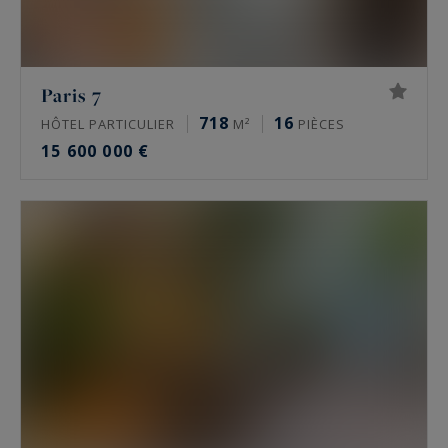
historiques. S’y ajoutent des lofts, des ateliers
d’artiste et, vers l’Ouest parisien, des châteaux et
des maisons de maître. Une partie de ces biens
Paris 7
circule en off-market, hors des portails grand
718
16
HÔTEL PARTICULIER
M²
PIÈCES
public.
15 600 000 €
Quel est le prix de l’immobilier de luxe à
Paris ?
À la mi-2026, un appartement de prestige se
situe autour de 10 000 à 16 000 €/m² dans le 16e,
de 9 000 à 13 500 €/m² dans le 17e, de 11 000 à
16 000 €/m² dans le Marais, de 9 000 à 15 000
€/m² à Neuilly-sur-Seine. Les meilleures
adresses dépassent ces niveaux. Seule une
estimation donne la valeur réelle d’un bien.