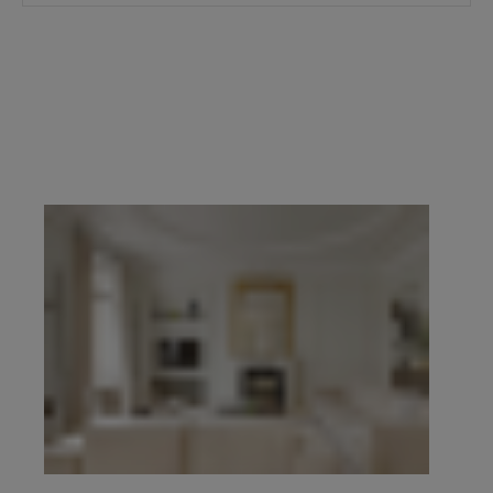
prestige du 16e, du 17e, du Marais, de Neuilly-
sur-Seine et de l’Ouest parisien.
Demander une
estimation confidentielle
prend quelques
minutes, en ligne. Pour échanger de vive voix,
contacter l’agence de votre secteur
. Explorez
ensuite l’ensemble des propriétés à vendre ci-
dessous.