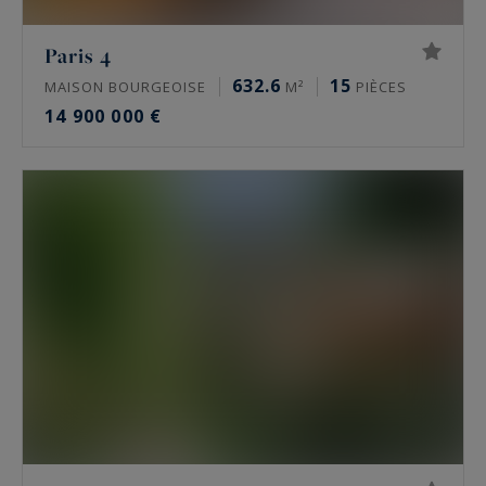
Quels sont les quartiers les plus recherchés ?
Paris 4
632.6
15
MAISON BOURGEOISE
M²
PIÈCES
Dans le 16e, l’avenue Victor Hugo, le Trocadéro,
14 900 000 €
Passy, La Muette et Auteuil concentrent la
demande. Le 17e se joue autour de la plaine
Monceau et d’Étoile. Le Marais s’organise autour
de la place des Vosges. Neuilly-sur-Seine attire
pour son calme, ses écoles et sa proximité du
Bois de Boulogne.
Trouve-t-on des hôtels particuliers et des
biens off-market à Paris ?
Oui, mais ils sont rares et souvent discrets. Un
hôtel particulier vaut pour son indépendance,
hors copropriété, ses volumes et son adresse.