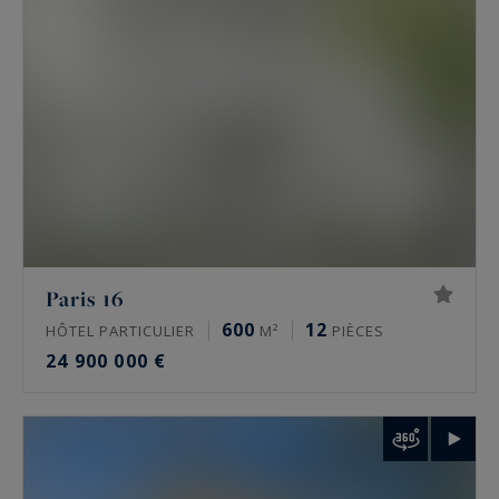
hôtel particulier offre l’indépendance, ses
volumes propres et une adresse souvent
confidentielle.
Les secteurs couverts : 16e, 17e, Marais et
Ouest parisien
L’agence intervient sur quelques secteurs précis,
pas sur tout Paris. Dans le
16e
, autour de
l’avenue Victor Hugo, de Chaillot et du
Paris 16
Trocadéro, de Passy, de La Muette et d’Auteuil.
600
12
HÔTEL PARTICULIER
M²
PIÈCES
Dans le
17e
, sur la plaine Monceau, Wagram et
24 900 000 €
Étoile. Dans
le Marais
, 3e et 4e, autour de la
place des Vosges et de la rue de Turenne. À
Neuilly-sur-Seine
enfin, et plus largement dans
les Hauts-de-Seine, les Yvelines et le Val-de-