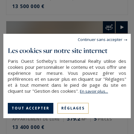
13 500 000 €
Comment faire estimer un bien de prestige à
Paris ?
L’estimation se demande auprès de l’agence du
Continuer sans accepter
secteur, via le formulaire en ligne ou
Les cookies sur notre site internet
directement. Elle est gratuite et confidentielle.
L’expertise se fait rue par rue, étage par étage,
Paris Ouest Sotheby's International Realty utilise des
cookies pour personnaliser le contenu et vous offrir une
car deux biens d’une même adresse n’ont pas la
expérience sur mesure. Vous pouvez gérer vos
même valeur. La vue, l’orientation et l’état
préférences et en savoir plus en cliquant sur "Réglages"
et à tout moment dans le pied de page du site en
pèsent autant que la surface.
cliquant sur "Gestion des cookies".
En savoir plus...
Estimer un bien de prestige à Paris avec
Paris Ouest Sotheby’s International Realty
TOUT ACCEPTER
RÉGLAGES
Paris 5
379.2
5
APPARTEMENT DE LUXE
M²
PIÈCES
L’agence estime gratuitement les biens de
13 400 000 €