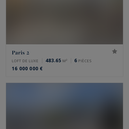
moulures et parquet en point de Hongrie.
Prix de l’immobilier de luxe à Paris en 2026
Les prix de l’immobilier de prestige varient
fortement d’un secteur à l’autre, et d’une
adresse à l’autre. Fourchettes indicatives du
Paris 2
marché, à la mi-2026 :
483.65
6
LOFT DE LUXE
M²
PIÈCES
16 000 000 €
Paris 16e : de 10 000 à 16 000 €/m² pour un
appartement, davantage sur les meilleures
adresses comme l’avenue Henri Martin
Paris 17e, secteurs Monceau et Étoile : de
9 000 à 13 500 €/m²
Le Marais, 3e et 4e : de 11 000 à 16 000
€/m²
Neuilly-sur-Seine : de 9 000 à 15 000 €/m²