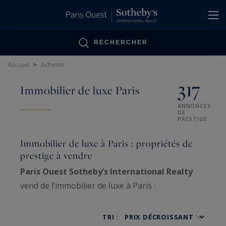
Panneau de gestion des cookies
RECHERCHER
Accueil
>
Acheter
317
Immobilier de luxe Paris
ANNONCES
DE
PRESTIGE
Immobilier de luxe à Paris : propriétés de
prestige à vendre
Paris Ouest Sotheby’s International Realty
vend de l’immobilier de luxe à Paris :
appartements haussmanniens familiaux, hôtels
particuliers, penthouses, lofts, ateliers d’artiste
TRI :