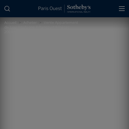
Panneau de gestion des cookies
Accueil
>
Acheter
>
Vente Appartement
de luxe Boulogne-Billancourt 8 Pièces
200 m²