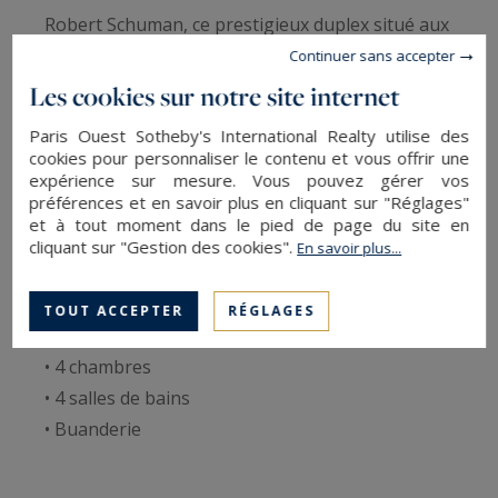
Robert Schuman, ce prestigieux duplex situé aux
derniers étages d’un immeuble récent offre un
Continuer sans accepter
cadre de vie rare alliant volumes, prestations
Les cookies sur notre site internet
haut de gamme et vues exceptionnelles sur
Paris Ouest Sotheby's International Realty utilise des
Paris. Entièrement rénové avec des matériaux de
cookies pour personnaliser le contenu et vous offrir une
luxe, ce bien développe environ 200 m² de
expérience sur mesure. Vous pouvez gérer vos
préférences et en savoir plus en cliquant sur "Réglages"
surface, dont 171,71 m² loi Carrez.
et à tout moment dans le pied de page du site en
cliquant sur "Gestion des cookies".
En savoir plus...
• Spacieux espace de réception
• Salon, salle à manger et cuisine haut de gamme
TOUT ACCEPTER
RÉGLAGES
entièrement équipée
• 4 chambres
• 4 salles de bains
• Buanderie
• Duplex entièrement rénové avec prestations de
luxe