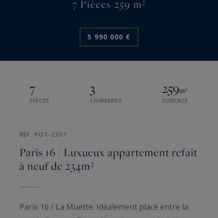
7 Pièces 259 m²
5 990 000 €
7
3
259
m²
PIÈCES
CHAMBRES
SURFACE
RÉF. PO1-2357
Paris 16 / Luxueux appartement refait
à neuf de 234m²
Paris 16 / La Muette. Idéalement placé entre la