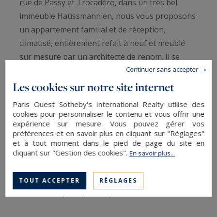
rue de Passy et Trocadéro, dans un très bel
immeuble Haussmannien, nous vous proposons
un appartement familial et de réception,
climatisé, entièrement refait à neuf et meublé
sur mesure par un architecte de renom. Il se
Continuer sans accepter
compose comme suit : Une galerie d'entrée, avec
vestiaire et toilettes d'invités, desservant une
Les cookies sur notre site internet
double réception ainsi qu'une grande cuisine
Paris Ouest Sotheby's International Realty utilise des
dinatoire contemporaine. l'espace privé se
cookies pour personnaliser le contenu et vous offrir une
expérience sur mesure. Vous pouvez gérer vos
compose d'une suite parentale avec salle de
préférences et en savoir plus en cliquant sur "Réglages"
bains, douche, toilettes et 2 dressings, deux
et à tout moment dans le pied de page du site en
autres suites avec salle de bains, douche et
cliquant sur "Gestion des cookies".
En savoir plus...
dressings, une buanderie. Une cave et 2 studios
entièrement refaits à neuf et accessible par
TOUT ACCEPTER
RÉGLAGES
l'ascenseur principal complètent ce bien
exceptionnel, idéalement situé, proche des