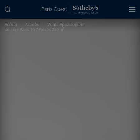
Panneau de gestion des cookies
Accueil
>
Acheter
>
Vente Appartement
de luxe Paris 16 7 Pièces 259 m²