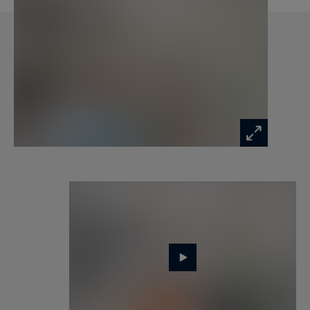
pour une clientèle exigeante à la recherche d’un
appartement de caractère.
Une cave complète ce bien.