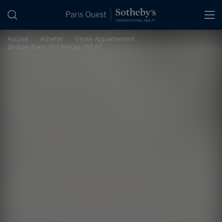
Panneau de gestion des cookies
Accueil
>
Acheter
>
Vente Appartement
de luxe Paris 16 5 Pièces 155 m²