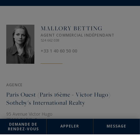
MALLORY BETTING
AGENT COMMERCIAL INDÉPENDANT
524 662 038
+33 1 40 60 50 00
AGENCE
Paris Ouest (Paris 16ème - Victor Hugo)
Sotheby's International Realty
95 Avenue Victor Hugo
75116 PARIS, France
DEMANDE DE
APPELER
MESSAGE
+33 1 40 60 50 00
RENDEZ-VOUS