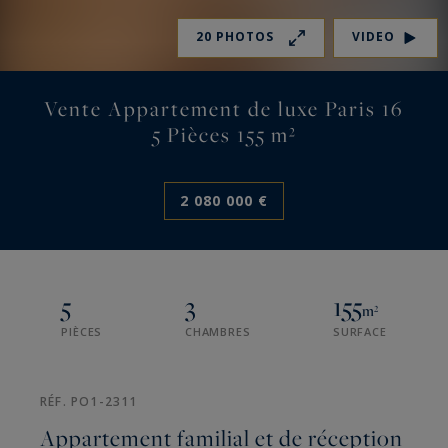
20 PHOTOS
VIDEO
Vente Appartement de luxe Paris 16
5 Pièces 155 m²
2 080 000 €
5
3
155
m²
PIÈCES
CHAMBRES
SURFACE
RÉF. PO1-2311
Appartement familial et de réception