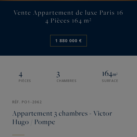
Vente Appartement de luxe Paris 16
4 Pièces 164 m²
1 880 000 €
4
3
164
m²
PIÈCES
CHAMBRES
SURFACE
RÉF. PO1-2062
Appartement 3 chambres - Victor
Hugo / Pompe