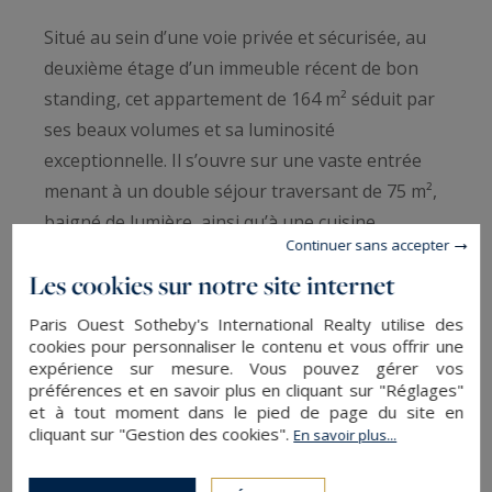
Situé au sein d’une voie privée et sécurisée, au
deuxième étage d’un immeuble récent de bon
standing, cet appartement de 164 m² séduit par
ses beaux volumes et sa luminosité
exceptionnelle. Il s’ouvre sur une vaste entrée
menant à un double séjour traversant de 75 m²,
baigné de lumière, ainsi qu’à une cuisine
Continuer sans accepter
dinatoire. La partie nuit comprend une suite
Les cookies sur notre site internet
parentale, deux autres chambres, une salle de
bains et deux salles d’eau. Quelques travaux de
Paris Ouest Sotheby's International Realty utilise des
rafraîchissement sont à prévoir. Une cave vient
cookies pour personnaliser le contenu et vous offrir une
expérience sur mesure. Vous pouvez gérer vos
compléter ce bien. Possibilité d’acquérir un box
préférences et en savoir plus en cliquant sur "Réglages"
dans l’immeuble, en supplément (75 000 €).
et à tout moment dans le pied de page du site en
cliquant sur "Gestion des cookies".
En savoir plus...