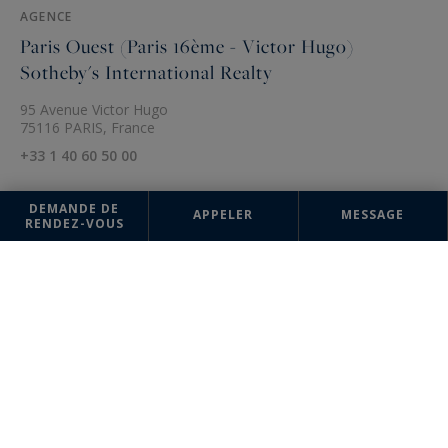
AGENCE
Paris Ouest (Paris 16ème - Victor Hugo)
Sotheby's International Realty
95 Avenue Victor Hugo
75116 PARIS, France
+33 1 40 60 50 00
DEMANDE DE
APPELER
MESSAGE
RENDEZ-VOUS
Les informations recueillies sur ce formulaire sont enregistrées dans un
fichier informatisé par la société Paris Ouest (Paris 16ème - Victor Hugo)
Sotheby's International Realty pour la gestion et le suivi de votre
demande. Conformément à la loi "Informatique et liberté", vous pouvez
exercer votre droit d'accès aux données vous concernant et les faire
rectifier en contactant : Paris Ouest (Paris 16ème - Victor Hugo)
Sotheby's International Realty, correspondant : "Informatique et
libertés" 95 Avenue Victor Hugo 75116 PARIS ou à
parisouest@parisouest-sothebysrealty.com
, en précisant dans l'objet
du courrier "Droit des personnes" et en joignant la copie de votre