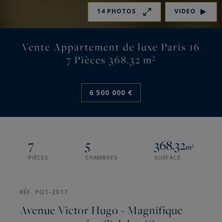
14 PHOTOS
VIDEO
Vente Appartement de luxe Paris 16
7 Pièces 368.32 m²
6 500 000 €
7
5
368.32
m²
PIÈCES
CHAMBRES
SURFACE
RÉF. PO1-2017
Avenue Victor Hugo - Magnifique