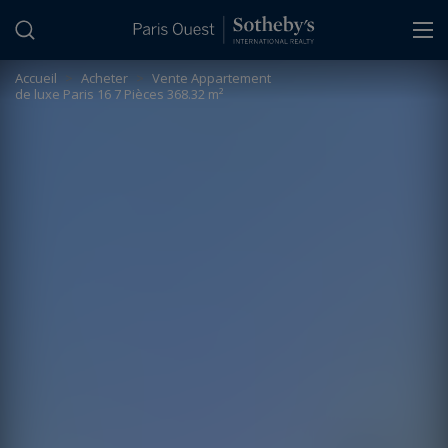
Panneau de gestion des cookies
Accueil
>
Acheter
>
Vente Appartement
de luxe Paris 16 7 Pièces 368.32 m²