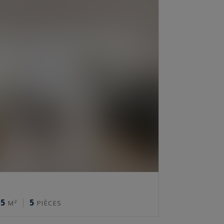
25
5
M²
PIÈCES