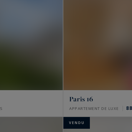
es dans les quartiers les plus prisés de Paris, avec
lus beaux monuments parisiens tels que l’
Arc de
ty, trouvez votre havre de luxe au cœur de la capitale.
Paris 16
8
S
APPARTEMENT DE LUXE
VENDU