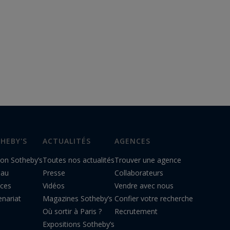
HEBY'S
ACTUALITÉS
AGENCES
on Sotheby’s
Toutes nos actualités
Trouver une agence
eau
Presse
Collaborateurs
ices
Vidéos
Vendre avec nous
enariat
Magazines Sotheby’s
Confier votre recherche
Où sortir à Paris ?
Recrutement
Expositions Sotheby’s