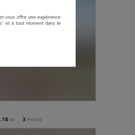
et vous offrir une expérience
es" et à tout moment dans le
.18
3
M²
PIÈCES