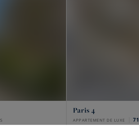
Paris 4
71
S
APPARTEMENT DE LUXE
VENDU