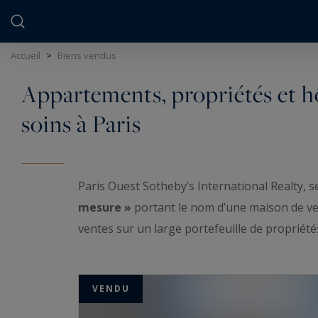
Panneau de gestion des cookies
Accueil
>
Biens vendus
Appartements, propriétés et hô
soins à Paris
Paris Ouest Sotheby’s International Realty, se
mesure »
portant le nom d’une maison de ven
ventes sur un large portefeuille de propriété
Notre agence vous propose une sélection excl
particulier à l’appartement familial, et aux 
VENDU
notamment à
Paris 16ème, Paris 17ème, Le