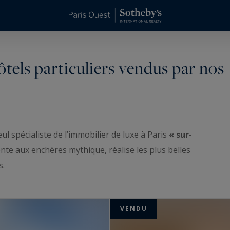
tels particuliers vendus par nos
ul spécialiste de l’immobilier de luxe à Paris
« sur-
te aux enchères mythique, réalise les plus belles
s.
usive allant du pied-à-terre au penthouse, de l’hôtel
propriétés et demeures haut de gamme à Paris,
VENDU
 Marais mais également l'est Paris et Neuilly-sur-