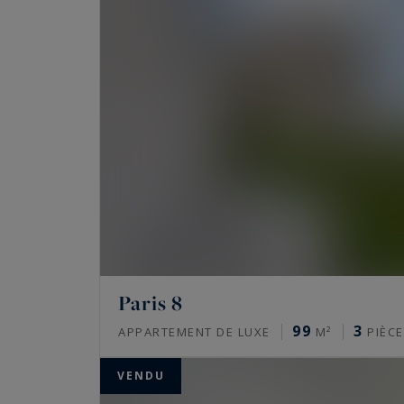
Seine.
Venez découvrir nos réalisations exceptionnell
des biens situés à proximité immédiate des p
Triomphe
et les
Champs-Élysées.
Avec Paris Ouest Sotheby’s International Real
Venez découvrir nos plus belle ventes ...
Paris 8
99
3
APPARTEMENT DE LUXE
M²
PIÈCE
VENDU