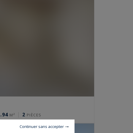
.94
2
M²
PIÈCES
Continuer sans accepter