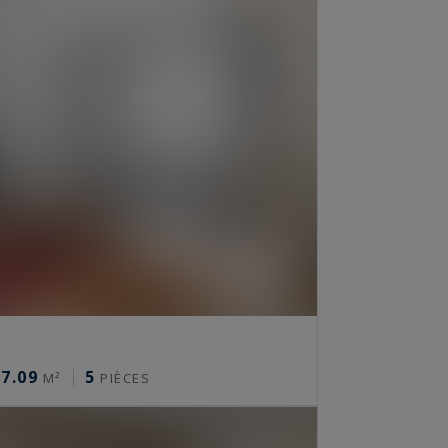
7.09
5
M²
PIÈCES