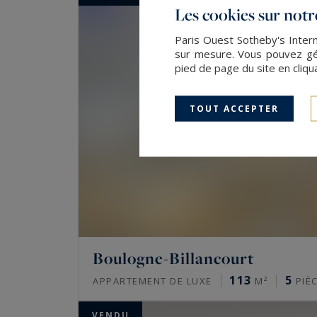
Les cookies sur notre
Paris Ouest Sotheby's Intern
sur mesure. Vous pouvez gér
pied de page du site en cliqu
TOUT ACCEPTER
Boulogne-Billancourt
113
5
APPARTEMENT DE LUXE
M²
PIÈ
VENDU