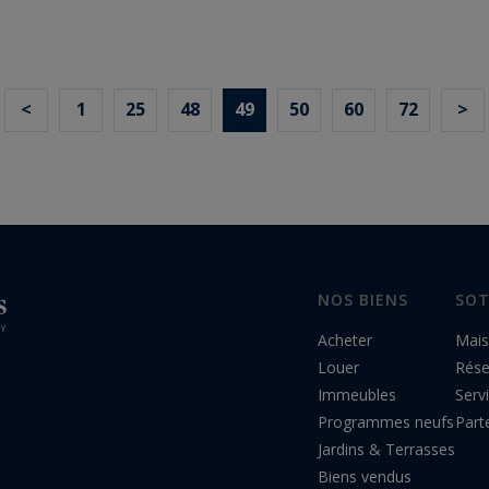
<
1
25
48
49
50
60
72
>
NOS BIENS
SOT
Acheter
Mais
Louer
Rés
Immeubles
Serv
Programmes neufs
Part
Jardins & Terrasses
Biens vendus