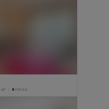
8
4
M²
PIÈCES