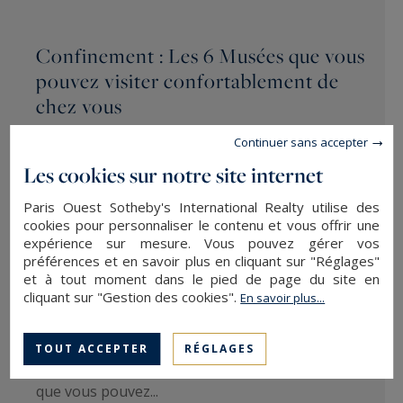
Confinement : Les 6 Musées que vous
pouvez visiter confortablement de
chez vous
BLOG SOTHEBY'S INTERNATIONAL REALTY / PUBLIÉ LE
Continuer sans accepter
11/05/2020
Les cookies sur notre site internet
Alors que rester chez soit et de maintenir une
Paris Ouest Sotheby's International Realty utilise des
distance sociale sont les meilleurs actions à
cookies pour personnaliser le contenu et vous offrir une
mener afin de combattre la pandémie de COVID-
expérience sur mesure. Vous pouvez gérer vos
préférences et en savoir plus en cliquant sur "Réglages"
19, cela ne veut pas dire que l’on doit perdre nos
et à tout moment dans le pied de page du site en
activités culturelles à travers le monde entier.
cliquant sur "Gestion des cookies".
En savoir plus...
Grâce au Google Arts & Culture Project, du
Musée d’Art Moderne de la ville de New York, au
TOUT ACCEPTER
RÉGLAGES
Rijks Museum à Amsterdam, voici les 6 musées
que vous pouvez...