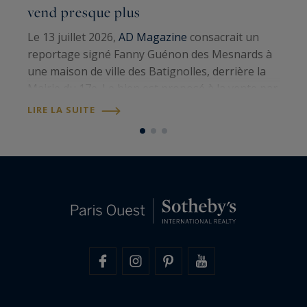
G
vend presque plus
S
Le 13 juillet 2026,
AD Magazine
consacrait un
p
reportage signé Fanny Guénon des Mesnards à
a
une maison de ville des Batignolles, derrière la
t
Mairie du 17e. Le bien est proposé à la vente par
1
L
Paris Ouest Sotheby’s International Realty
.
LIRE LA SUITE
d
Cent sept mètres carrés au sol,…