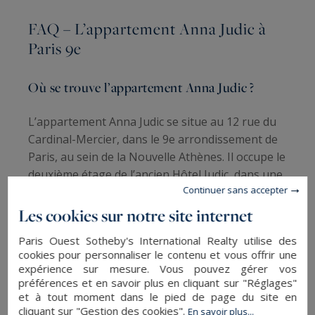
FAQ – L’appartement Anna Judic à
Paris 9e
Où se trouve l’appartement Anna Judic ?
L’appartement Anna Judic se situe au 12 rue du
Cardinal-Mercier, dans le 9e arrondissement de
Paris, au sein de la Nouvelle Athènes. Il occupe le
deuxième étage de l’ancien Hôtel Judic, dans une
Continuer sans accepter
voie privée en impasse. Le quartier, romantique
et central, est desservi par les stations de métro
Les cookies sur notre site internet
Place de Clichy et Liège.
Paris Ouest Sotheby's International Realty utilise des
cookies pour personnaliser le contenu et vous offrir une
Quel est le prix de cet appartement ?
expérience sur mesure. Vous pouvez gérer vos
préférences et en savoir plus en cliquant sur "Réglages"
et à tout moment dans le pied de page du site en
L’appartement est proposé à 5,2 millions d’euros
cliquant sur "Gestion des cookies".
En savoir plus...