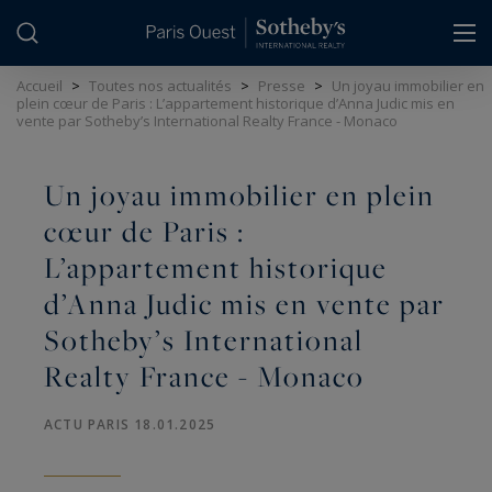
Panneau de gestion des cookies
Accueil
>
Toutes nos actualités
>
Presse
>
Un joyau immobilier en
plein cœur de Paris : L’appartement historique d’Anna Judic mis en
vente par Sotheby’s International Realty France - Monaco
Un joyau immobilier en plein
cœur de Paris :
L’appartement historique
d’Anna Judic mis en vente par
Sotheby’s International
Realty France - Monaco
ACTU PARIS 18.01.2025