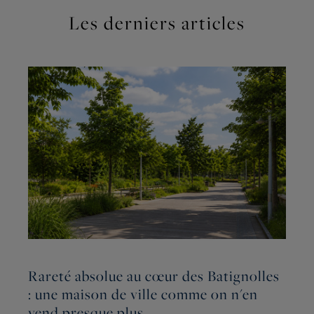
Les derniers articles
Rareté absolue au cœur des Batignolles
L
: une maison de ville comme on n'en
G
vend presque plus