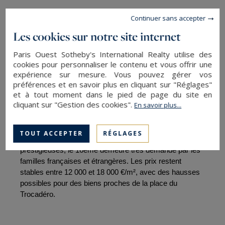
   L’intérêt pour le Marais ne faiblit pas. Ce quartier 
Continuer sans accepter
combine architecture historique et vie culturelle animée. 
Les cookies sur notre site internet
Les biens rénovés dans des immeubles classés sont 
particulièrement recherchés, avec des prix situés entre 
Paris Ouest Sotheby's International Realty utilise des
14 000 et 20 000 €/m².
cookies pour personnaliser le contenu et vous offrir une
expérience sur mesure. Vous pouvez gérer vos
préférences et en savoir plus en cliquant sur "Réglages"
et à tout moment dans le pied de page du site en
cliquant sur "Gestion des cookies".
En savoir plus...
4. Le 16ème arrondissement : un refuge pour les 
familles
TOUT ACCEPTER
RÉGLAGES
   Apprécié pour son cadre verdoyant et ses écoles 
prestigieuses, le 16ème demeure très demandé par les 
familles françaises et étrangères. Les prix restent 
stables entre 12 000 et 18 000 €/m², avec des hausses 
possibles pour des biens proches de la place du 
Trocadéro.