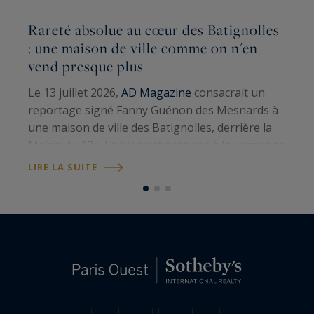
Rareté absolue au cœur des Batignolles
L
: une maison de ville comme on n'en
G
vend presque plus
S
Le 13 juillet 2026,
AD Magazine
consacrait un
p
reportage signé Fanny Guénon des Mesnards à
a
une maison de ville des Batignolles, derrière la
t
Mairie du 17e. Le bien est proposé à la vente par
1
L
Paris Ouest Sotheby’s International Realty
.
LIRE LA SUITE
d
Cent sept mètres carrés au sol,…