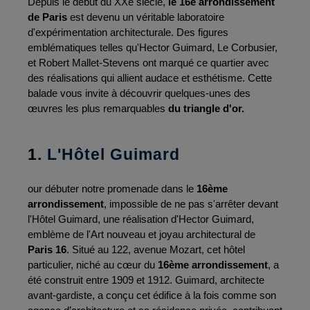
Depuis le début du XXe siècle, 
le 16e arrondissement 
de Paris
 est devenu un véritable laboratoire 
d'expérimentation architecturale. Des figures 
emblématiques telles qu'Hector Guimard, Le Corbusier, 
et Robert Mallet-Stevens ont marqué ce quartier avec 
des réalisations qui allient audace et esthétisme. Cette 
balade vous invite à découvrir quelques-unes des 
œuvres les plus remarquables 
du triangle d'or.
1. 
L'Hôtel Guimard
our débuter notre promenade dans le 
16ème 
arrondissement
, impossible de ne pas s'arrêter devant 
l'Hôtel Guimard, une réalisation d'Hector Guimard, 
emblème de l'Art nouveau et joyau architectural de 
Paris 16
. Situé au 122, avenue Mozart, cet hôtel 
particulier, niché au cœur du 
16ème arrondissement
, a 
été construit entre 1909 et 1912. Guimard, architecte 
avant-gardiste, a conçu cet édifice à la fois comme son 