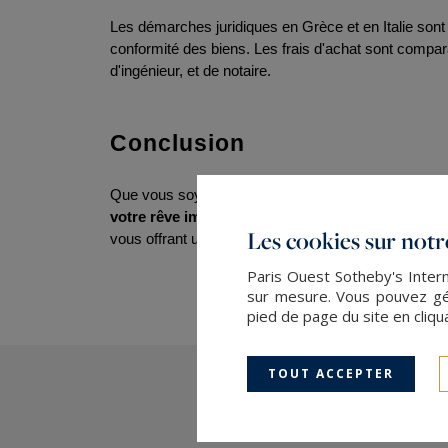
Les démarches juridiques en Grèce et en Italie sont 
conformité des biens. Les frais d'achat sont compara
d'ingénieur, et de notaire.
Conclusion
Que vous soyez intéressé par l'achat d'un trullo en It
votre rêve immobilier.
 Avec notre réseau internati
Les cookies sur notre
vous offrant un service sur mesure et des conseils 
Paris Ouest Sotheby's Intern
sur mesure. Vous pouvez gér
pied de page du site en cliqu
TOUT ACCEPTER