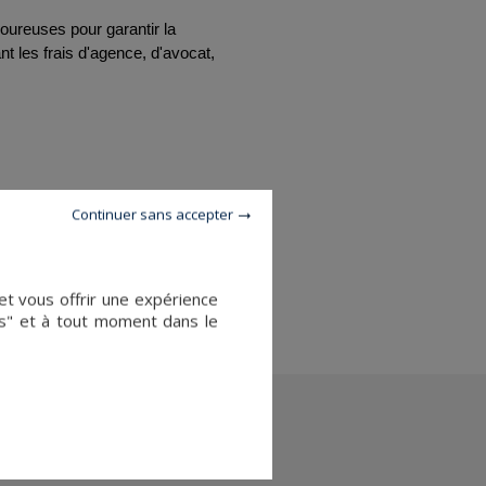
oureuses pour garantir la 
 les frais d'agence, d'avocat, 
 est votre partenaire de confiance pour réaliser 
Continuer sans accepter
e de votre investissement, en 
ujourd'hui.
et vous offrir une expérience
es" et à tout moment dans le