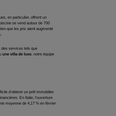
es, en particulier, offrent un 
piscine se vend autour de 700 
Bien que les prix aient augmenté 
s.
 se spécialise dans l'accompagnement des acheteurs étrangers, offrant des services tels que 
u 
une villa de luxe
, notre équipe 
cile d'obtenir un prêt immobilier 
ancières. En Italie, l'ouverture 
 une moyenne de 4,17 % en février 