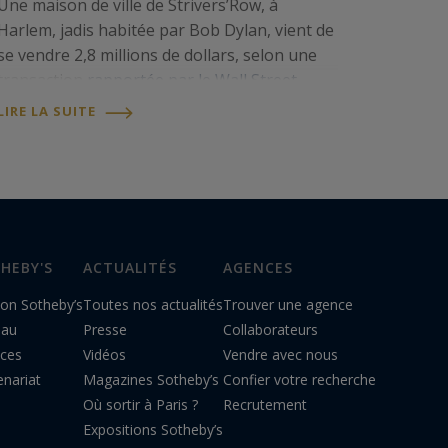
Une maison de ville de Strivers’Row, à
Harlem, jadis habitée par Bob Dylan, vient de
se vendre 2,8 millions de dollars, selon une
transaction
rapportée par le Wall Street
Journal
. La vente a été menée par
Sotheby’s
LIRE LA SUITE
International Realty
, le réseau
international auquel…
HEBY'S
ACTUALITÉS
AGENCES
on Sotheby’s
Toutes nos actualités
Trouver une agence
eau
Presse
Collaborateurs
ices
Vidéos
Vendre avec nous
enariat
Magazines Sotheby’s
Confier votre recherche
Où sortir à Paris ?
Recrutement
Expositions Sotheby’s