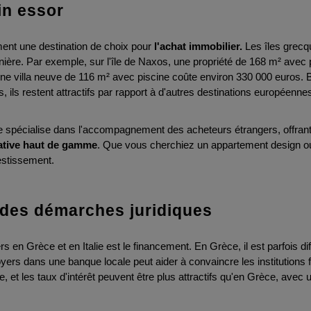
in essor
nt une destination de choix pour 
l'achat immobilier.
 Les îles grecqu
nière. Par exemple, sur l'île de Naxos, une propriété de 168 m² avec 
, une villa neuve de 116 m² avec piscine coûte environ 330 000 euros. 
ils restent attractifs par rapport à d'autres destinations européenne
cative haut de gamme
. Que vous cherchiez un appartement design o
estissement.
 des démarches juridiques
 en Grèce et en Italie est le financement. En Grèce, il est parfois diffi
yers dans une banque locale peut aider à convaincre les institutions fin
 et les taux d'intérêt peuvent être plus attractifs qu'en Grèce, avec