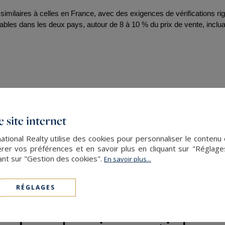
similaires à celles en France, avec des exigences de vérifications rig
bles dans les deux pays, autour de 8 à 10 % du prix de vente, incluant
alie, d'une villa en Grèce, 
Sotheby's International Realty
onal et notre expertise locale, nous vous accompagnons à chaque étap
 site internet
personnalisés. Pour plus d'informations, contactez notre agence dès a
ational Realty utilise des cookies pour personnaliser le contenu 
er vos préférences et en savoir plus en cliquant sur "Réglag
ant sur "Gestion des cookies".
En savoir plus...
RÉGLAGES