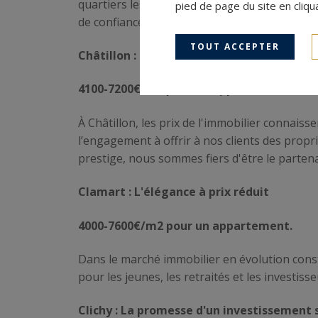
quartiers les plus recherchés de la ville. Ave
pied de page du site en cliqu
de confiance pour ceux qui cherchent à invest
TOUT ACCEPTER
Châtillon : Le compromis entre tradition
4100-7200€/m2 pour un appartement.
À Châtillon, les prix de l'immobilier connaiss
l’engagement à offrir à nos clients des propri
prestige, nous sommes fiers d'être le parten
Clamart : L'élégance à prix réduit
4000-7600€/m2 pour un appartement.
Dans le marché immobilier en évolution const
pour les jeunes, les retraités et les investis
Clichy : La promesse d'un investissement 