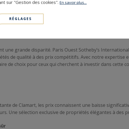
c notre expertise en matière de propriétés de luxe, nous somm
ant sur "Gestion des cookies".
En savoir plus...
ir dans l'exclusivité à Châtenay-Malabry.
RÉGLAGES
 et modernité
ent une grande disparité. Paris Ouest Sotheby’s International
étés de qualité à des prix compétitifs. Avec notre expertise 
aire de choix pour ceux qui cherchent à investir dans cette 
ante de Clamart, les prix connaissent une baisse significat
seurs. Une sélection exclusive de propriétés élégantes à des p
sûr