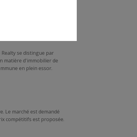
es fiers d'être le partenaire
 Realty se distingue par
en matière d'immobilier de
commune en plein essor.
ive. Le marché est demandé
rix compétitifs est proposée.