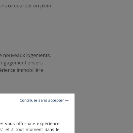
ans ce quartier en plein
 de nouveaux logements.
e engagement envers
périence immobilière
Continuer sans accepter
propriétés de prestige à des
et vous offrir une expérience
en les guidant à travers les
es" et à tout moment dans le