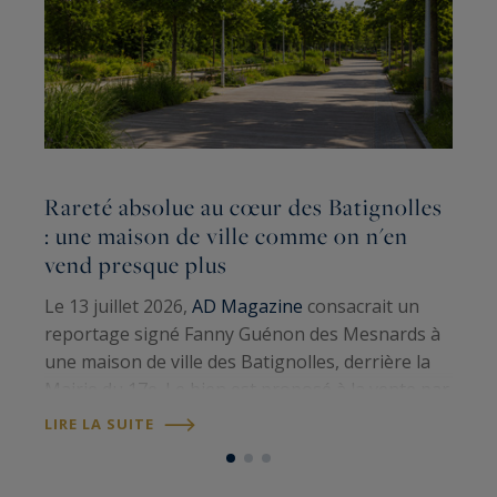
Rareté absolue au cœur des Batignolles
L
: une maison de ville comme on n'en
G
vend presque plus
S
Le 13 juillet 2026,
AD Magazine
consacrait un
p
reportage signé Fanny Guénon des Mesnards à
a
une maison de ville des Batignolles, derrière la
t
Mairie du 17e. Le bien est proposé à la vente par
1
L
Paris Ouest Sotheby’s International Realty
.
LIRE LA SUITE
d
Cent sept mètres carrés au sol,…