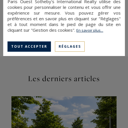
décident très vite, parfois en quelques heures. A
Paris Ouest Sotheby's International Realty utilise des
cookies pour personnaliser le contenu et vous offrir une
peine rentrés, les biens trouvent preneurs.
expérience sur mesure. Vous pouvez gérer vos
préférences et en savoir plus en cliquant sur "Réglages"
et à tout moment dans le pied de page du site en
cliquant sur "Gestion des cookies".
En savoir plus...
Pour lire l'article complet, cliquez
ici
.
TOUT ACCEPTER
RÉGLAGES
Les derniers articles