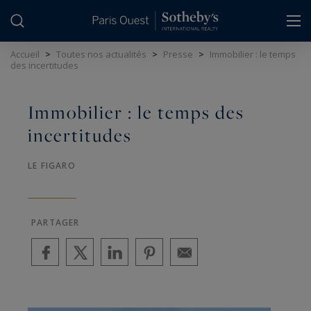
Panneau de gestion des cookies
Accueil
>
Toutes nos actualités
>
Presse
>
Immobilier : le temps
des incertitudes
Immobilier : le temps des
incertitudes
LE FIGARO
PARTAGER