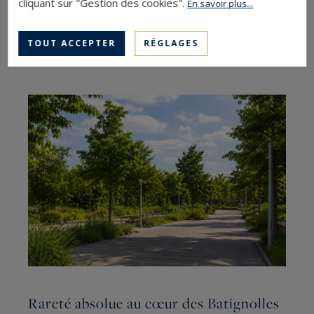
cliquant sur "Gestion des cookies".
En savoir plus...
TOUT ACCEPTER
RÉGLAGES
Les derniers articles
Rareté absolue au cœur des Batignolles
L