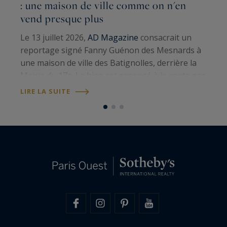
: une maison de ville comme on n'en
G
vend presque plus
S
Le 13 juillet 2026,
AD Magazine
consacrait un
p
reportage signé Fanny Guénon des Mesnards à
a
une maison de ville des Batignolles, derrière la
t
Mairie du 17e. Le bien est proposé à la vente par
1
L
Paris Ouest Sotheby’s International Realty
.
LIRE LA SUITE
d
Cent sept mètres carrés au sol,…