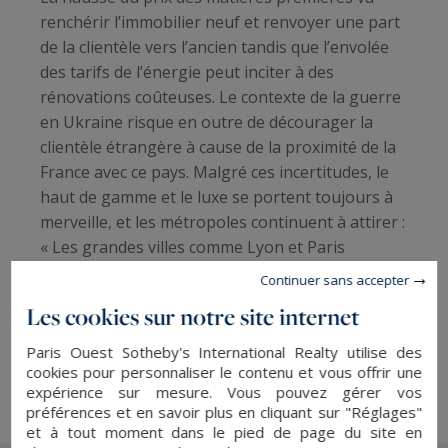
renchérir l’immobilier neuf et renvoyer une part
de la clientèle vers l’ancien tandis que l’envolée
des tarifs de l’énergie peut inciter à des
rénovations coûteuses. Le contexte de la guerre
en Ukraine risque en outre de décourager la
clientèle étrangère à cause de la proximité de la
France avec ce pays. Malgré ces incertitudes, le
haut de gamme et le luxe se portent toujours à
merveille, et les métropoles continuent à attirer :
« Les grandes villes comme Lyon et Paris
(notamment les 11ème et 12ème) gardent la cote
Continuer sans accepter
pour ceux qui ont soif d'interactions sociales »,
Les cookies sur notre site internet
note Alexander Kraft.
Paris Ouest Sotheby's International Realty utilise des
Pour lire l’article, cliquez
ici
.
cookies pour personnaliser le contenu et vous offrir une
expérience sur mesure. Vous pouvez gérer vos
préférences et en savoir plus en cliquant sur "Réglages"
et à tout moment dans le pied de page du site en