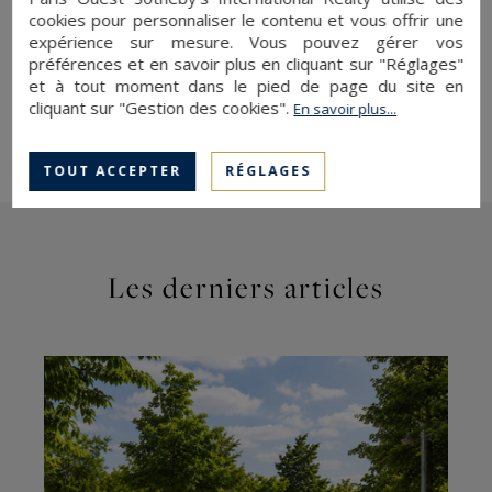
Pour lire la suite de l’article,
cliquez ici.
cookies pour personnaliser le contenu et vous offrir une
expérience sur mesure. Vous pouvez gérer vos
préférences et en savoir plus en cliquant sur "Réglages"
Paris Ouest Sotheby's International Realty,
et à tout moment dans le pied de page du site en
expert de l'
immobilier de luxe et de prestige à
cliquant sur "Gestion des cookies".
En savoir plus...
Paris
TOUT ACCEPTER
RÉGLAGES
Les derniers articles