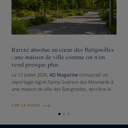
Rareté absolue au cœur des Batignolles
L
: une maison de ville comme on n'en
G
vend presque plus
S
Le 13 juillet 2026,
AD Magazine
consacrait un
p
reportage signé Fanny Guénon des Mesnards à
a
une maison de ville des Batignolles, derrière la
t
Mairie du 17e. Le bien est proposé à la vente par
1
L
Paris Ouest Sotheby’s International Realty
.
LIRE LA SUITE
d
Cent sept mètres carrés au sol,…