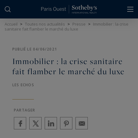
Panneau de gestion des cookies
Accueil
>
Toutes nos actualités
>
Presse
>
Immobilier : la crise
sanitaire fait flamber le marché du luxe
PUBLIÉ LE 04/06/2021
Immobilier : la crise sanitaire
fait flamber le marché du luxe
LES ECHOS
PARTAGER