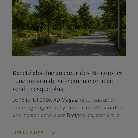
Rareté absolue au cœur des Batignolles
L
: une maison de ville comme on n'en
G
vend presque plus
S
Le 13 juillet 2026,
AD Magazine
consacrait un
p
reportage signé Fanny Guénon des Mesnards à
a
une maison de ville des Batignolles, derrière la
t
Mairie du 17e. Le bien est proposé à la vente par
1
L
Paris Ouest Sotheby’s International Realty
.
LIRE LA SUITE
d