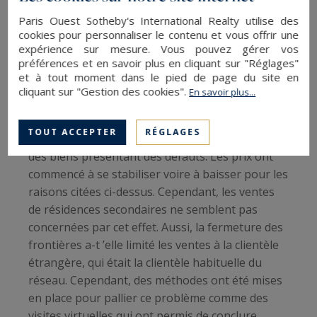
baisser. Néanmoins, un bien possédant une
Paris Ouest Sotheby's International Realty utilise des
caractéristique exceptionnelle sera vendu au
cookies pour personnaliser le contenu et vous offrir une
expérience sur mesure. Vous pouvez gérer vos
prix, parfois sans négociation.
préférences et en savoir plus en cliquant sur "Réglages"
et à tout moment dans le pied de page du site en
Une vision bienheureuse pour 2021 ?
cliquant sur "Gestion des cookies".
En savoir plus...
Cette année 2020 a soulevé un nouveau
TOUT ACCEPTER
RÉGLAGES
problème, celui du plafonnement des prix pour
des biens présentant des défauts. Les prix ont
commencé à se stabiliser voire à baisser pour les
raisons citées ci-dessus. Cependant, les ventes
de résidences secondaires ne semblent pas
concernées par cet effet. Aussi, la fermeture des
frontières a-t ’elle limité les ventes à la clientèle
étrangère, qui était la clientèle habituelle du
réseau. Cependant, des méthodes ont été mises
en place pour pallier ce problème comme des
visites virtuelles qui ont permis de conclure