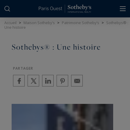
Panneau de gestion des cookies
Accueil
>
Maison Sotheby’s
>
Patrimoine Sotheby’s
>
Sothebys® :
Une histoire
Sothebys® : Une histoire
PARTAGER