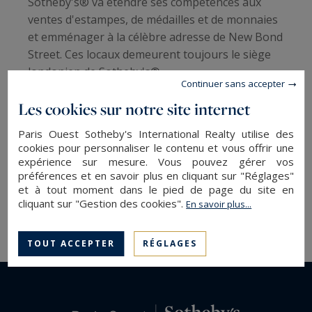
Sotheby's® va étendre ses compétences aux
ventes d'estampes, de médailles et de monnaies
et emménager à la célèbre adresse de New Bond
Street. Ces locaux demeurent toujours le siège
londonien de Sotheby's®.
Continuer sans accepter
Les cookies sur notre site internet
Cette installation annonce une nouvelle ère pour
Sotheby's® grâce au chiffre d'affaire des ventes
Paris Ouest Sotheby's International Realty utilise des
des oeuvres d'art qui surpasse
cookies pour personnaliser le contenu et vous offrir une
considérablement celui des livres. Cette
expérience sur mesure. Vous pouvez gérer vos
préférences et en savoir plus en cliquant sur "Réglages"
diversification conduit à la croissance
et à tout moment dans le pied de page du site en
exponentielle de Sotheby's® dans les années
cliquant sur "Gestion des cookies".
En savoir plus...
1960 sous la direction de Peter Wilson.
TOUT ACCEPTER
RÉGLAGES