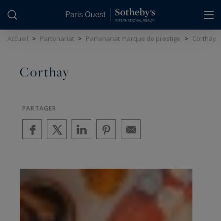
Panneau de gestion des cookies
Accueil
>
Partenariat
>
Partenariat marque de prestige
>
Corthay
Corthay
PARTAGER