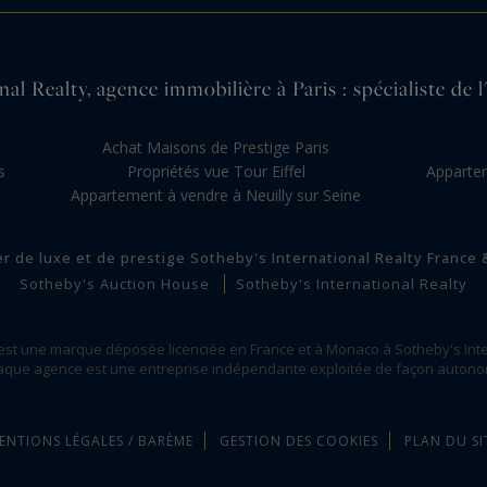
al Realty, agence immobilière à Paris : spécialiste de l
s
Achat Maisons de Prestige Paris
s
Propriétés vue Tour Eiffel
Appartem
Appartement à vendre à Neuilly sur Seine
er de luxe et de prestige Sotheby's International Realty France
Sotheby's Auction House
Sotheby's International Realty
 est une marque déposée licenciée en France et à Monaco à Sotheby's Inte
que agence est une entreprise indépendante exploitée de façon auton
ENTIONS LÉGALES / BARÈME
GESTION DES COOKIES
PLAN DU SI