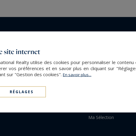
NOS BIENS
SOT
Acheter
Mais
 site internet
Louer
Rés
ational Realty utilise des cookies pour personnaliser le contenu 
Immeubles
Serv
er vos préférences et en savoir plus en cliquant sur "Réglag
Programmes neufs
Part
ant sur "Gestion des cookies".
En savoir plus...
Jardins & Terrasses
Biens vendus
RÉGLAGES
Biens loués
Style de Vie
Quartiers
Ma Sélection