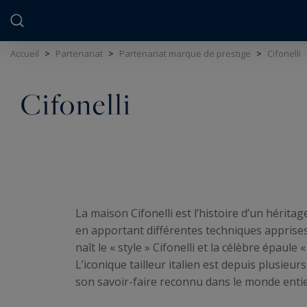
Panneau de gestion des cookies
Accueil
>
Partenariat
>
Partenariat marque de prestige
>
Cifonelli
Cifonelli
La maison Cifonelli est l’histoire d’un hérita
en apportant différentes techniques apprises
naît le « style » Cifonelli et la célèbre épaule «
L’iconique tailleur italien est depuis plusie
son savoir-faire reconnu dans le monde enti