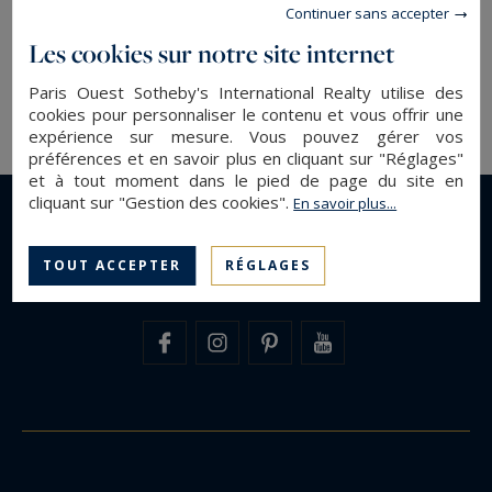
confiance avec des offres très privées.
Continuer sans accepter
Les cookies sur notre site internet
Paris Ouest Sotheby's International Realty, votre
Paris Ouest Sotheby's International Realty utilise des
référence de l'
immobilier de luxe à Paris
cookies pour personnaliser le contenu et vous offrir une
expérience sur mesure. Vous pouvez gérer vos
préférences et en savoir plus en cliquant sur "Réglages"
et à tout moment dans le pied de page du site en
cliquant sur "Gestion des cookies".
En savoir plus...
TOUT ACCEPTER
RÉGLAGES