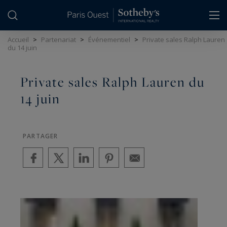
Panneau de gestion des cookies
Accueil
>
Partenariat
>
Événementiel
>
Private sales Ralph Lauren
du 14 juin
Private sales Ralph Lauren du
14 juin
PARTAGER