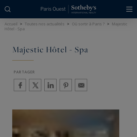
Panneau de gestion des cookies
Accueil
>
Toutes nos actualités
>
Où sortir à Paris ?
>
Majestic
Hôtel - Spa
Majestic Hôtel - Spa
PARTAGER