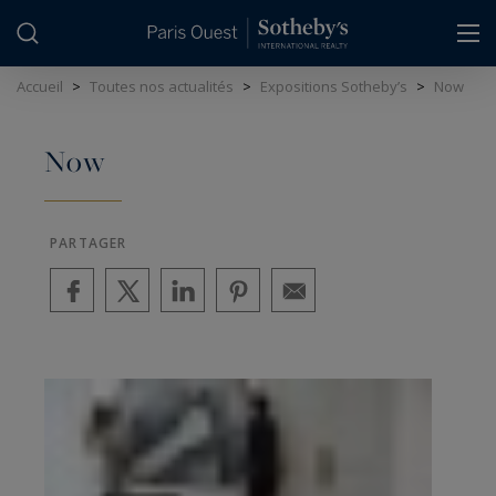
Panneau de gestion des cookies
Accueil
>
Toutes nos actualités
>
Expositions Sotheby’s
>
Now
Now
PARTAGER